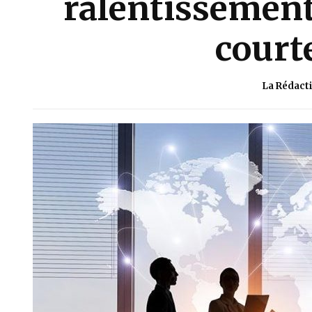
ralentissemen
court
La Rédact