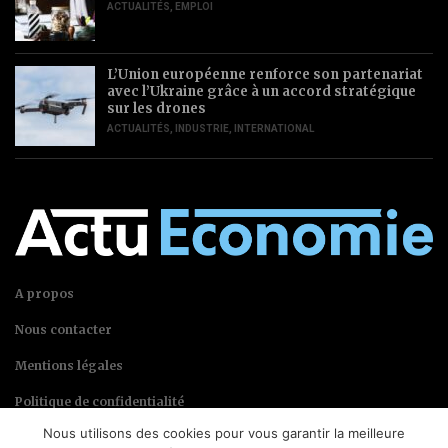
ACTUALITÉS
,
EMPLOI
L’Union européenne renforce son partenariat
avec l’Ukraine grâce à un accord stratégique
sur les drones
ACTUALITÉS
,
INDUSTRIE
,
INTERNATIONAL
A propos
Nous contacter
Mentions légales
Politique de confidentialité
Nous utilisons des cookies pour vous garantir la meilleure