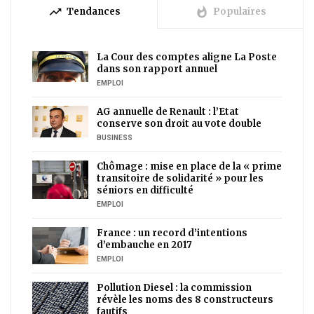
trending_up
whatshot
Tendances
Populaires
La Cour des comptes aligne La Poste
dans son rapport annuel
EMPLOI
AG annuelle de Renault : l’Etat
conserve son droit au vote double
BUSINESS
Chômage : mise en place de la « prime
transitoire de solidarité » pour les
séniors en difficulté
EMPLOI
France : un record d’intentions
d’embauche en 2017
EMPLOI
Pollution Diesel : la commission
révèle les noms des 8 constructeurs
fautifs