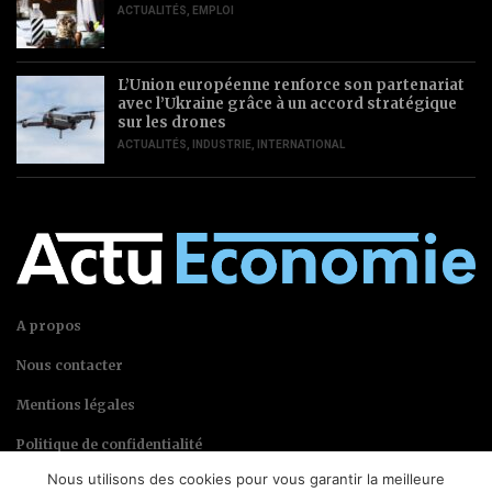
ACTUALITÉS
,
EMPLOI
L’Union européenne renforce son partenariat
avec l’Ukraine grâce à un accord stratégique
sur les drones
ACTUALITÉS
,
INDUSTRIE
,
INTERNATIONAL
A propos
Nous contacter
Mentions légales
Politique de confidentialité
Nous utilisons des cookies pour vous garantir la meilleure