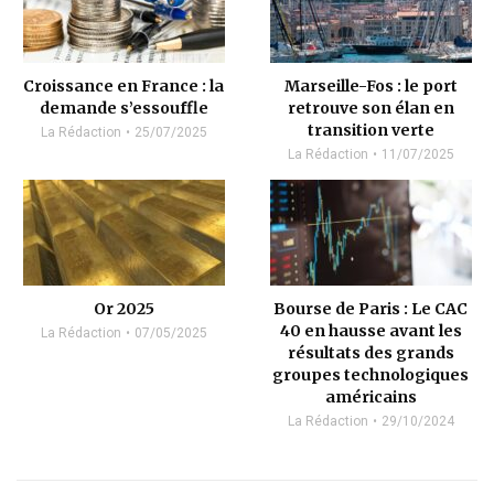
Croissance en France : la
Marseille-Fos : le port
demande s’essouffle
retrouve son élan en
transition verte
La Rédaction
25/07/2025
La Rédaction
11/07/2025
Or 2025
Bourse de Paris : Le CAC
40 en hausse avant les
La Rédaction
07/05/2025
résultats des grands
groupes technologiques
américains
La Rédaction
29/10/2024