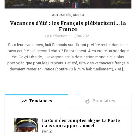
ACTUALITÉS
,
CONSO
Vacances d’été : les Français plébiscitent… la
France
La Rédaction
11/08/2021
Pour leurs vacances, huit Français sur dix ont préféré rester dans leur
pays cet été. Un second choix ? Pas vraiment. A en croire un sondage
YouGov/Hubside, l’Hexagone est la destination mondiale la plus
photogénique pour les Français. Cet été, 85% des vacanciers français
devraient rester en France (contre 70 à 75 % habituellement), « et […]
trending_up
whatshot
Tendances
Populaires
La Cour des comptes aligne La Poste
dans son rapport annuel
EMPLOI