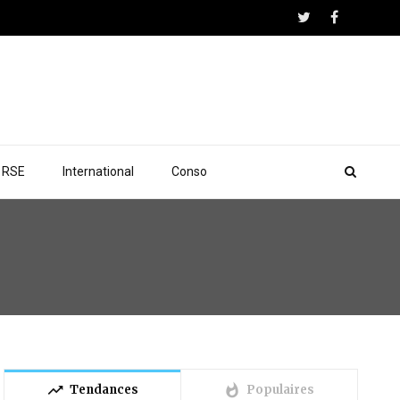
RSE
International
Conso
trending_up
whatshot
Tendances
Populaires