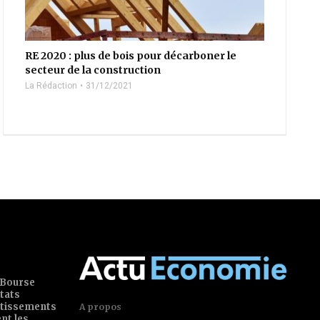
RE 2020 : plus de bois pour décarboner le
secteur de la construction
La Rédaction
31/12/2021
 Bourse
tats
estissements
A propos
ent les