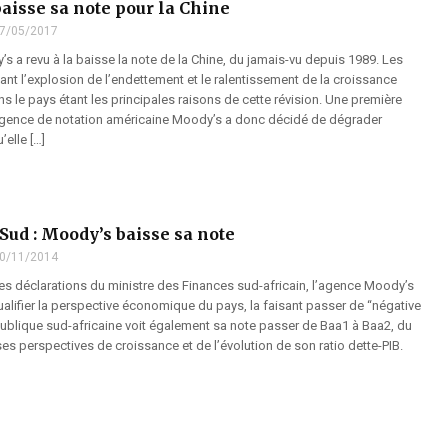
aisse sa note pour la Chine
7/05/2017
 a revu à la baisse la note de la Chine, du jamais-vu depuis 1989. Les
nt l’explosion de l’endettement et le ralentissement de la croissance
 le pays étant les principales raisons de cette révision. Une première
gence de notation américaine Moody’s a donc décidé de dégrader
’elle […]
Sud : Moody’s baisse sa note
0/11/2014
tes déclarations du ministre des Finances sud-africain, l’agence Moody’s
alifier la perspective économique du pays, la faisant passer de “négative
publique sud-africaine voit également sa note passer de Baa1 à Baa2, du
es perspectives de croissance et de l’évolution de son ratio dette-PIB.