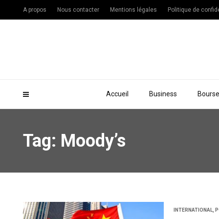
A propos
Nous contacter
Mentions légales
Politique de confide
Accueil
Business
Bours
Tag: Moody’s
INTERNATIONAL
,
P