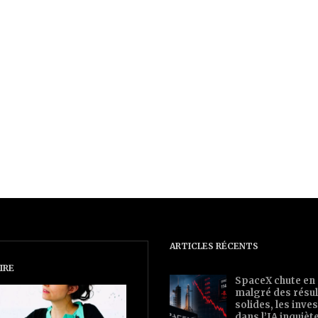
ARTICLES RÉCENTS
IRE
SpaceX chute en
malgré des résul
solides, les inv
dans l’IA inquièt