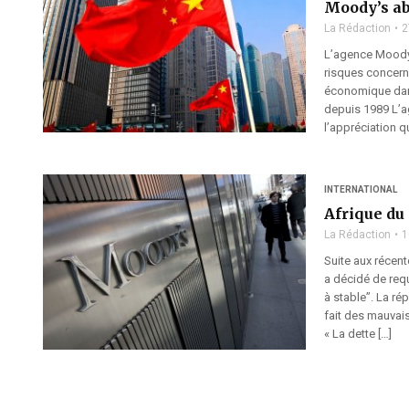
Moody’s ab
La Rédaction
2
L’agence Moody’s
risques concerna
économique dans
depuis 1989 L’a
l’appréciation qu
INTERNATIONAL
Afrique du 
La Rédaction
1
Suite aux récen
a décidé de requ
à stable”. La ré
fait des mauvais
« La dette […]