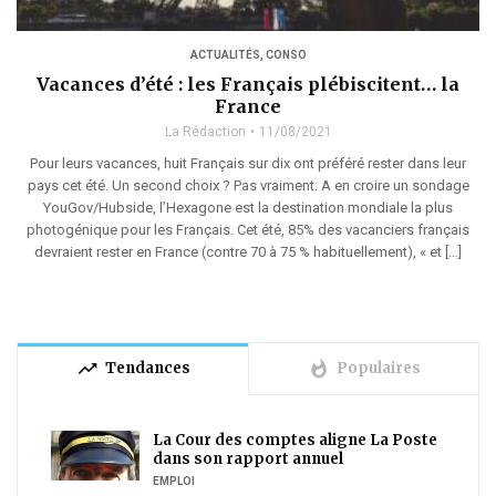
ACTUALITÉS
,
CONSO
Vacances d’été : les Français plébiscitent… la
France
La Rédaction
11/08/2021
Pour leurs vacances, huit Français sur dix ont préféré rester dans leur
pays cet été. Un second choix ? Pas vraiment. A en croire un sondage
YouGov/Hubside, l’Hexagone est la destination mondiale la plus
photogénique pour les Français. Cet été, 85% des vacanciers français
devraient rester en France (contre 70 à 75 % habituellement), « et […]
trending_up
whatshot
Tendances
Populaires
La Cour des comptes aligne La Poste
dans son rapport annuel
EMPLOI