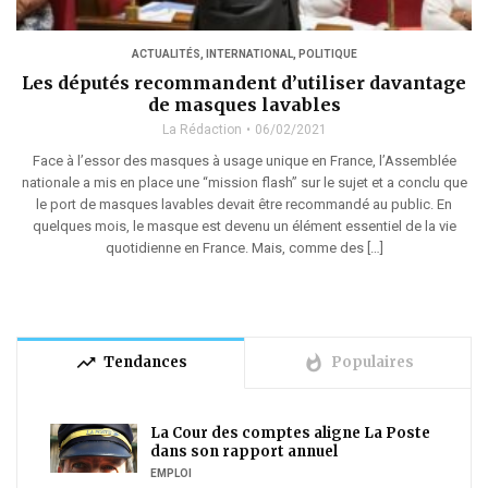
ACTUALITÉS
,
INTERNATIONAL
,
POLITIQUE
Les députés recommandent d’utiliser davantage
de masques lavables
La Rédaction
06/02/2021
Face à l’essor des masques à usage unique en France, l’Assemblée
nationale a mis en place une “mission flash” sur le sujet et a conclu que
le port de masques lavables devait être recommandé au public. En
quelques mois, le masque est devenu un élément essentiel de la vie
quotidienne en France. Mais, comme des […]
trending_up
whatshot
Tendances
Populaires
La Cour des comptes aligne La Poste
dans son rapport annuel
EMPLOI