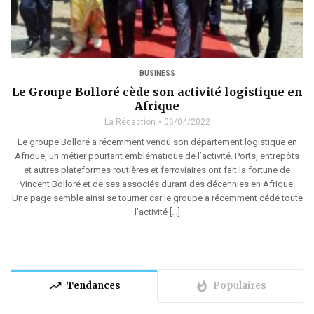
BUSINESS
Le Groupe Bolloré cède son activité logistique en
Afrique
La Rédaction
06/04/2022
Le groupe Bolloré a récemment vendu son département logistique en
Afrique, un métier pourtant emblématique de l’activité. Ports, entrepôts
et autres plateformes routières et ferroviaires ont fait la fortune de
Vincent Bolloré et de ses associés durant des décennies en Afrique.
Une page semble ainsi se tourner car le groupe a récemment cédé toute
l’activité […]
trending_up
whatshot
Tendances
Populaires