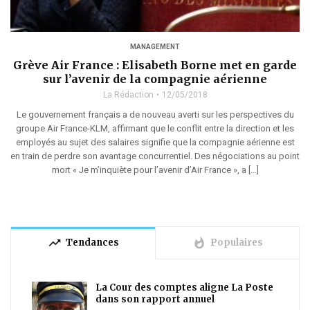
MANAGEMENT
Grève Air France : Elisabeth Borne met en garde
sur l’avenir de la compagnie aérienne
La Rédaction
12/05/2018
Le gouvernement français a de nouveau averti sur les perspectives du
groupe Air France-KLM, affirmant que le conflit entre la direction et les
employés au sujet des salaires signifie que la compagnie aérienne est
en train de perdre son avantage concurrentiel. Des négociations au point
mort « Je m’inquiète pour l’avenir d’Air France », a […]
trending_up
whatshot
Tendances
Populaires
La Cour des comptes aligne La Poste
dans son rapport annuel