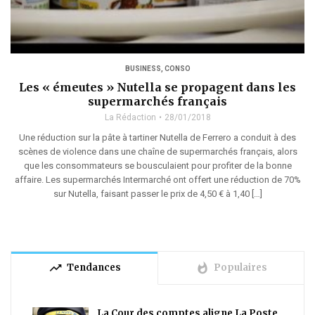
BUSINESS
,
CONSO
Les « émeutes » Nutella se propagent dans les
supermarchés français
La Rédaction
28/01/2018
Une réduction sur la pâte à tartiner Nutella de Ferrero a conduit à des
scènes de violence dans une chaîne de supermarchés français, alors
que les consommateurs se bousculaient pour profiter de la bonne
affaire. Les supermarchés Intermarché ont offert une réduction de 70%
sur Nutella, faisant passer le prix de 4,50 € à 1,40 […]
trending_up
whatshot
Tendances
Populaires
La Cour des comptes aligne La Poste