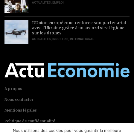
ACTUALITÉS
,
EMPLOI
L’Union européenne renforce son partenariat
avec l’Ukraine grâce à un accord stratégique
sur les drones
ACTUALITÉS
,
INDUSTRIE
,
INTERNATIONAL
A propos
Nous contacter
Mentions légales
Politique de confidentialité
Nous utilisons des cookies pour vous garantir la meilleure