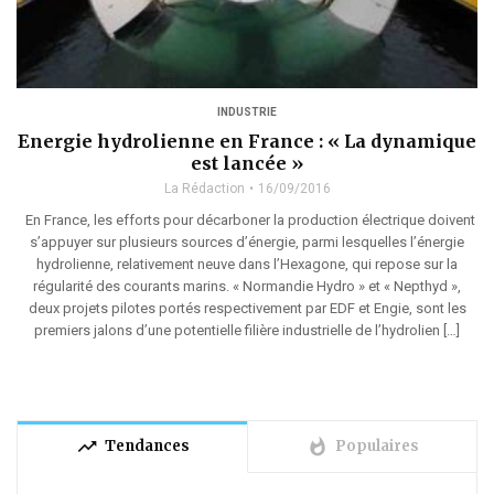
INDUSTRIE
Energie hydrolienne en France : « La dynamique
est lancée »
La Rédaction
16/09/2016
En France, les efforts pour décarboner la production électrique doivent
s’appuyer sur plusieurs sources d’énergie, parmi lesquelles l’énergie
hydrolienne, relativement neuve dans l’Hexagone, qui repose sur la
régularité des courants marins. « Normandie Hydro » et « Nepthyd »,
deux projets pilotes portés respectivement par EDF et Engie, sont les
premiers jalons d’une potentielle filière industrielle de l’hydrolien […]
trending_up
whatshot
Tendances
Populaires