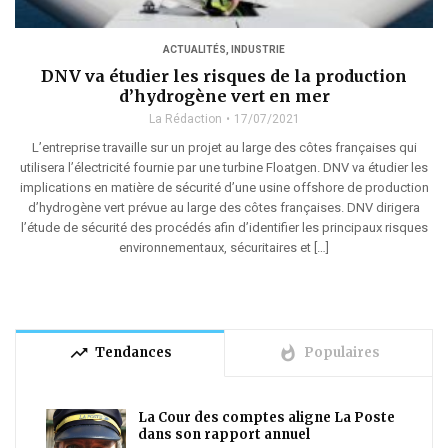
ACTUALITÉS
,
INDUSTRIE
DNV va étudier les risques de la production
d’hydrogène vert en mer
La Rédaction
17/07/2021
L’entreprise travaille sur un projet au large des côtes françaises qui
utilisera l’électricité fournie par une turbine Floatgen. DNV va étudier les
implications en matière de sécurité d’une usine offshore de production
d’hydrogène vert prévue au large des côtes françaises. DNV dirigera
l’étude de sécurité des procédés afin d’identifier les principaux risques
environnementaux, sécuritaires et […]
trending_up
whatshot
Tendances
Populaires
La Cour des comptes aligne La Poste
dans son rapport annuel