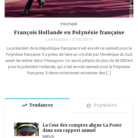
POLITIQUE
François Hollande en Polynésie française
La Rédaction
21/02/2016
Le président de la République française s’est envolé ce samedi pour la
Polynésie française. Il a prévu de faire un crochet par l’Amérique du Sud
avant de rentrer dans l’Hexagone. Un sacré périple de plus de 46.000 km
pour le président Hollande, qui s’est envolé samedi pour la Polynésie
française. Il devra notamment encaisser des […]
trending_up
whatshot
Tendances
Populaires
La Cour des comptes aligne La Poste
dans son rapport annuel
EMPLOI