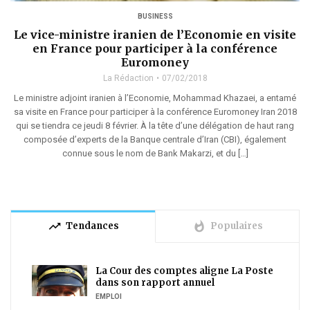
BUSINESS
Le vice-ministre iranien de l’Economie en visite
en France pour participer à la conférence
Euromoney
La Rédaction
07/02/2018
Le ministre adjoint iranien à l’Economie, Mohammad Khazaei, a entamé
sa visite en France pour participer à la conférence Euromoney Iran 2018
qui se tiendra ce jeudi 8 février. À la tête d’une délégation de haut rang
composée d’experts de la Banque centrale d’Iran (CBI), également
connue sous le nom de Bank Makarzi, et du […]
trending_up
whatshot
Tendances
Populaires
La Cour des comptes aligne La Poste
dans son rapport annuel
EMPLOI