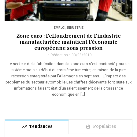
EMPLOI
,
INDUSTRIE
Zone euro : l’effondrement de l’industrie
manufacturière maintient l’économie
européenne sous pression
La Rédaction
03/08/2019
Le secteur de la fabrication dans la zone euro s’est contracté pour un
sixième mois au début du troisième trimestre, en raison de la pire
récession enregistrée par l’Allemagne en sept ans. L’impact des
problèmes du secteur automobile Les chiffres décevants font suite aux
informations faisant état d’un ralentissement de la croissance
économique en […]
trending_up
whatshot
Tendances
Populaires