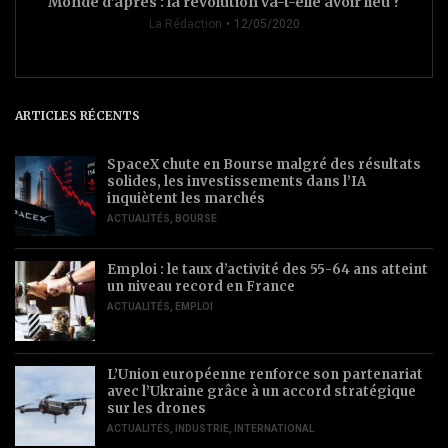
Monde d’après : la révolution va-t-elle avoir lieu ?
La Rédaction
12/05/2020
ARTICLES RÉCENTS
SpaceX chute en Bourse malgré des résultats
solides, les investissements dans l’IA
inquiètent les marchés
ACTUALITÉS
,
BOURSE
Emploi : le taux d’activité des 55-64 ans atteint
un niveau record en France
ACTUALITÉS
,
EMPLOI
L’Union européenne renforce son partenariat
avec l’Ukraine grâce à un accord stratégique
sur les drones
ACTUALITÉS
,
INDUSTRIE
,
INTERNATIONAL