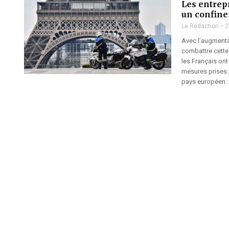
Les entrep
un confine
La Rédaction
2
Avec l’augmentat
combattre cette
les Français on
mesures prises 
pays européen. L