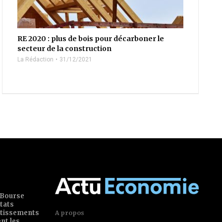
RE 2020 : plus de bois pour décarboner le
secteur de la construction
La Rédaction
31/12/2021
 Bourse
tats
estissements
A propos
ent les