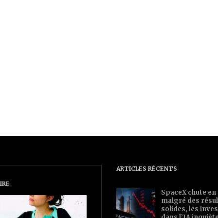
ARTICLES RÉCENTS
IRE
SpaceX chute en
malgré des résul
solides, les inv
dans l’IA inquièt