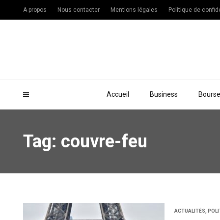
A propos
Nous contacter
Mentions légales
Politique de confide
Accueil
Business
Bours
Tag: couvre-feu
ACTUALITÉS
,
POLI