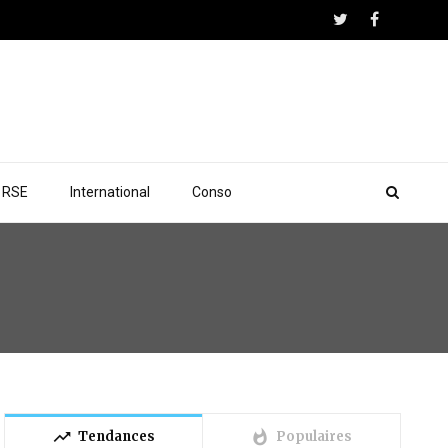
RSE
International
Conso
trending_up
whatshot
Tendances
Populaires