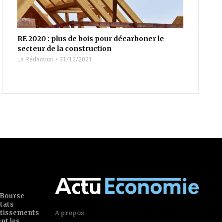
RE 2020 : plus de bois pour décarboner le
secteur de la construction
La Rédaction
31/12/2021
 Bourse
tats
estissements
A propos
ent les