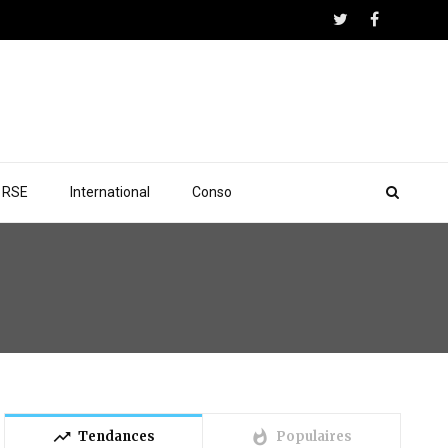
RSE
International
Conso
trending_up
whatshot
Tendances
Populaires