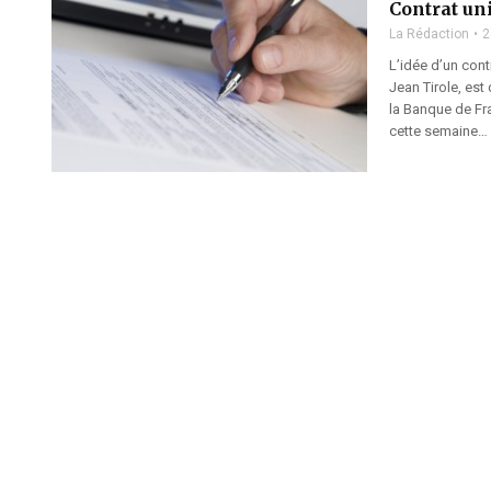
Contrat un
La Rédaction
2
L’idée d’un con
Jean Tirole, est 
la Banque de Fr
cette semaine… L