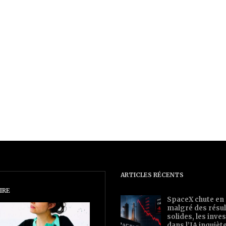
ARTICLES RÉCENTS
IRE
SpaceX chute en
malgré des résul
solides, les inv
dans l’IA inquièt