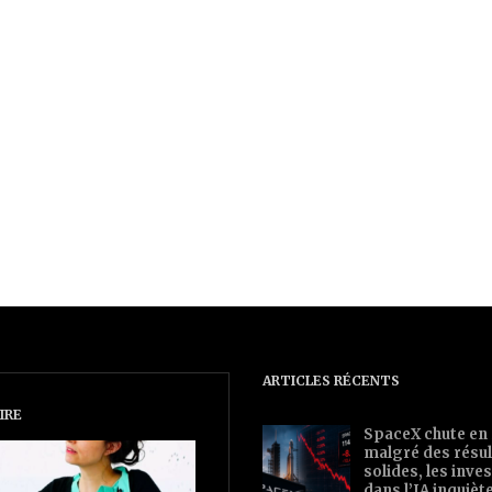
ARTICLES RÉCENTS
IRE
SpaceX chute en
malgré des résul
solides, les inv
dans l’IA inquièt