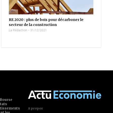
RE 2020 : plus de bois pour décarboner le
secteur de la construction
La Rédaction
31/12/2021
 Bourse
tats
estissements
A propos
ent les