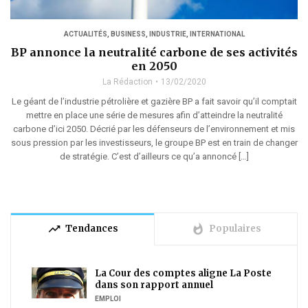
ACTUALITÉS
,
BUSINESS
,
INDUSTRIE
,
INTERNATIONAL
BP annonce la neutralité carbone de ses activités
en 2050
La Rédaction
13/02/2020
Le géant de l’industrie pétrolière et gazière BP a fait savoir qu’il comptait
mettre en place une série de mesures afin d’atteindre la neutralité
carbone d’ici 2050. Décrié par les défenseurs de l’environnement et mis
sous pression par les investisseurs, le groupe BP est en train de changer
de stratégie. C’est d’ailleurs ce qu’a annoncé […]
trending_up
whatshot
Tendances
Populaires
La Cour des comptes aligne La Poste
dans son rapport annuel
EMPLOI