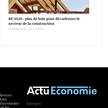
RE 2020 : plus de bois pour décarboner le
secteur de la construction
La Rédaction
31/12/2021
 Bourse
tats
estissements
A propos
ent les