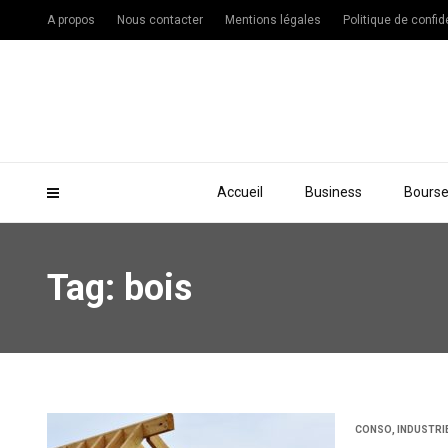
A propos
Nous contacter
Mentions légales
Politique de confide
Accueil
Business
Bours
Tag: bois
CONSO
,
INDUSTRI