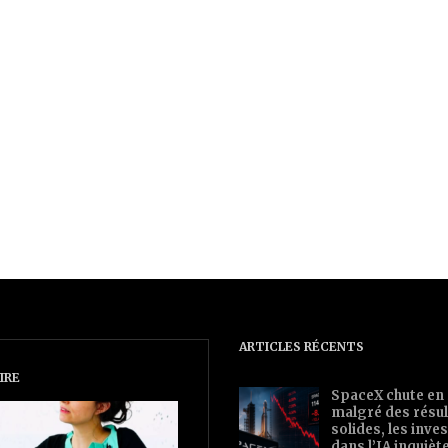
ARTICLES RÉCENTS
IRE
SpaceX chute en
malgré des résul
solides, les inv
dans l’IA inquièt