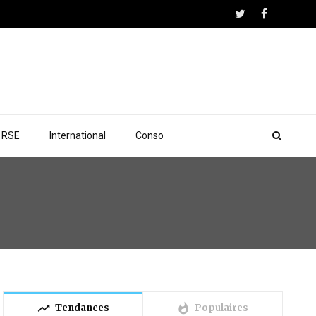
RSE
International
Conso
trending_up
whatshot
Tendances
Populaires