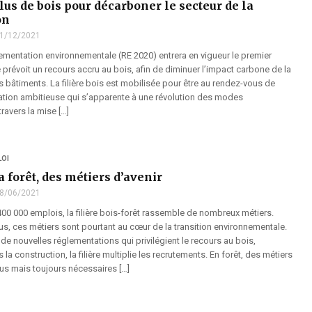
lus de bois pour décarboner le secteur de la
on
1/12/2021
lementation environnementale (RE 2020) entrera en vigueur le premier
le prévoit un recours accru au bois, afin de diminuer l’impact carbone de la
 bâtiments. La filière bois est mobilisée pour être au rendez-vous de
ation ambitieuse qui s’apparente à une révolution des modes
travers la mise […]
LOI
la forêt, des métiers d’avenir
8/06/2021
00 000 emplois, la filière bois-forêt rassemble de nombreux métiers.
s, ces métiers sont pourtant au cœur de la transition environnementale.
e nouvelles réglementations qui privilégient le recours au bois,
a construction, la filière multiplie les recrutements. En forêt, des métiers
s mais toujours nécessaires […]