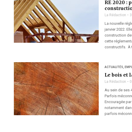
RE 2020 : p
constructi
La Rédaction
3
La nouvelle rég
janvier 2022. El
construction des
cette réglement
constructifs. À 
ACTUALITÉS
,
EMP
Le bois et 
La Rédaction
0
Au sein de ses 4
Parfois méconnu
Encouragée par d
notamment dans l
parfois méconnu