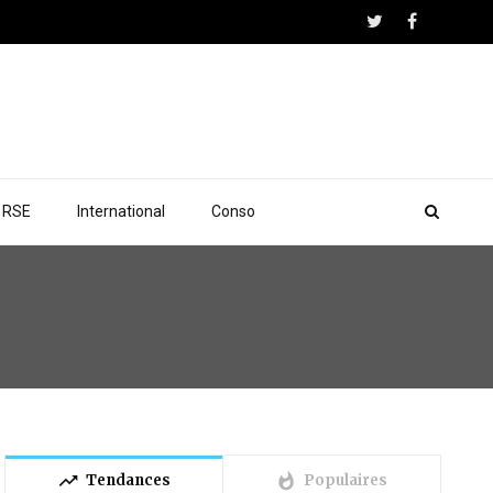
RSE
International
Conso
trending_up
whatshot
Tendances
Populaires