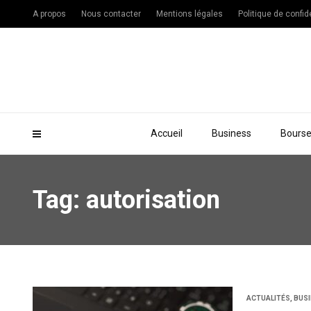
A propos
Nous contacter
Mentions légales
Politique de confide
Accueil
Business
Bours
Tag: autorisation
ACTUALITÉS
,
BUS