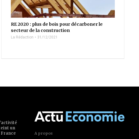
RE 2020 : plus de bois pour décarboner le
secteur de la construction
La Rédaction
31/12/2021
’activité
teint un
 France
A propos