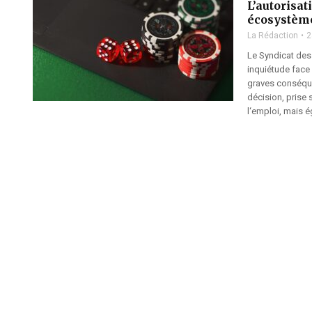
L’autorisat
écosystème
La Rédaction
2
Le Syndicat des
inquiétude face 
graves conséque
décision, prise 
l‘emploi, mais é