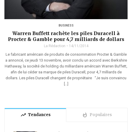
BUSINESS
Warren Buffett rachète les piles Duracell à
Procter & Gamble pour 4,7 milliards de dollars
La Rédaction
14/11/2014
Le fabricant américain de produits de consommation Procter & Gamble
a annoncé, ce jeudi 13 novembre, avoir conclu un accord avec Berkshire
Hathaway, la société de holding du milliardaire américain Warren Buffett,
afin de lui céder sa marque de piles Duracell, pour 4,7 milliards de
dollars. Les piles Duracell changent de propriétaire “Je suis convaincu
[…]
trending_up
whatshot
Tendances
Populaires