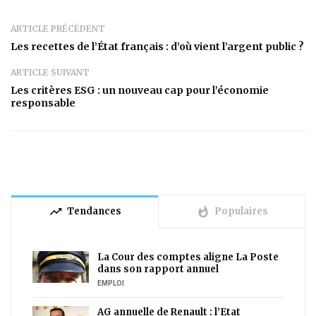
ARTICLE PRÉCÉDENT
Les recettes de l’État français : d’où vient l’argent public ?
ARTICLE SUIVANT
Les critères ESG : un nouveau cap pour l’économie
responsable
trending_up
whatshot
Tendances
Populaires
La Cour des comptes aligne La Poste
dans son rapport annuel
EMPLOI
AG annuelle de Renault : l’Etat