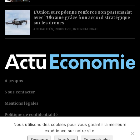
L’Union européenne renforce son partenariat
avec l’Ukraine grâce à un accord stratégique
sur les drones
ACTUALITÉS
,
INDUSTRIE
,
INTERNATIONAL
A propos
Nous contacter
Mentions légales
Politique de confidentialité
Nous utilisons des cookies pour vous garantir la meilleure
expérience sur notre site.
J'accepte
Je refuse
En savoir plus