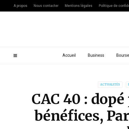
A propos
Nous contacter
Mentions légales
Politique de confide
Accueil
Business
Bours
ACTUALITÉS
CAC 40 : dopé p
bénéfices, Par