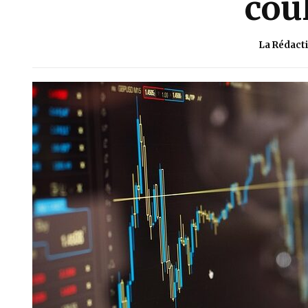
cou
La Rédact