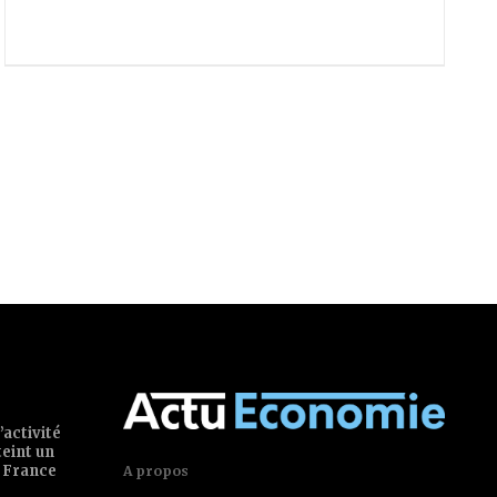
’activité
teint un
 France
A propos