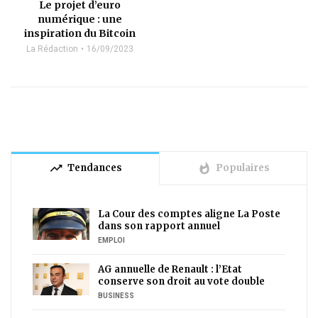
Le projet d’euro
numérique : une
inspiration du Bitcoin
La Rédaction
16/09/2023
trending_up
whatshot
Tendances
Populaires
La Cour des comptes aligne La Poste
dans son rapport annuel
EMPLOI
AG annuelle de Renault : l’Etat
conserve son droit au vote double
BUSINESS