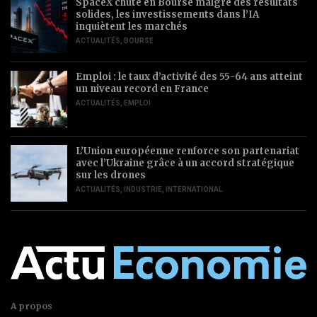
SpaceX chute en Bourse malgré des résultats
solides, les investissements dans l’IA
inquiètent les marchés
ACTUALITÉS
,
BOURSE
Emploi : le taux d’activité des 55-64 ans atteint
un niveau record en France
ACTUALITÉS
,
EMPLOI
L’Union européenne renforce son partenariat
avec l’Ukraine grâce à un accord stratégique
sur les drones
ACTUALITÉS
,
INDUSTRIE
,
INTERNATIONAL
A propos