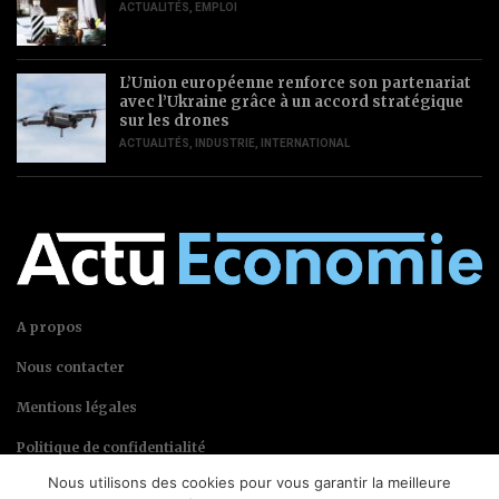
ACTUALITÉS
,
EMPLOI
L’Union européenne renforce son partenariat
avec l’Ukraine grâce à un accord stratégique
sur les drones
ACTUALITÉS
,
INDUSTRIE
,
INTERNATIONAL
A propos
Nous contacter
Mentions légales
Politique de confidentialité
Nous utilisons des cookies pour vous garantir la meilleure