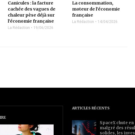
Canicules : la facture
La consommation,
cachée des vagues de
moteur de l’économie
chaleur pèse déjà sur
française
l’économie française
La Rédaction
14/04/2026
La Rédaction
19/06/2026
ARTICLES RÉCENTS
IRE
SpaceX chute en
malgré des résul
solides, les inv