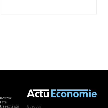
 Bourse
tats
estissements
A propos