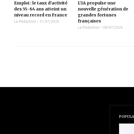
Emploi : le taux d’activité
L’IA propulse une
des 55-64 ans atteint un
nouvelle génération de
niveau record en France
grandes fortunes
françaises
La Rédaction
31/07/2026
La Rédaction
08/07/2026
POPULA