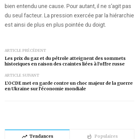
bien entendu une cause. Pour autant, il ne s’agit pas
du seul facteur. La pression exercée par la hiérarchie
est ainsi de plus en plus pointée du doigt.
ARTICLE PRÉCÉDENT
Les prix du gaz et du pétrole atteignent des sommets
historiques en raison des craintes liées à l’offre russe
ARTICLE SUIVANT
L’OCDE met en garde contre un choc majeur de la guerre
en Ukraine sur l’économie mondiale
trending_up
whatshot
Tendances
Populaires