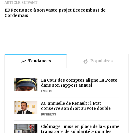
ARTICLE SUIVANT
EDF renonce à son vaste projet Ecocombust de
Cordemais
trending_up
whatshot
Tendances
Populaires
La Cour des comptes aligne La Poste
dans son rapport annuel
EMPLOI
AG annuelle de Renault : l’Etat
conserve son droit au vote double
BUSINESS
Chômage : mise en place de la « prime
transitoire de solidarité » pour les