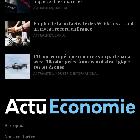
inquiètent les marchés
ACTUALITÉS
,
BOURSE
Emploi : le taux d’activité des 55-64 ans atteint
un niveau record en France
ACTUALITÉS
,
EMPLOI
L’Union européenne renforce son partenariat
avec l’Ukraine grâce à un accord stratégique
sur les drones
ACTUALITÉS
,
INDUSTRIE
,
INTERNATIONAL
A propos
Nous contacter