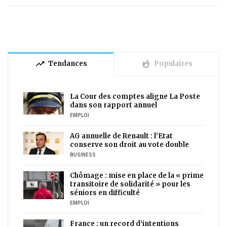
trending_up
whatshot
Tendances
Populaires
La Cour des comptes aligne La Poste
dans son rapport annuel
EMPLOI
AG annuelle de Renault : l’Etat
conserve son droit au vote double
BUSINESS
Chômage : mise en place de la « prime
transitoire de solidarité » pour les
séniors en difficulté
EMPLOI
France : un record d’intentions