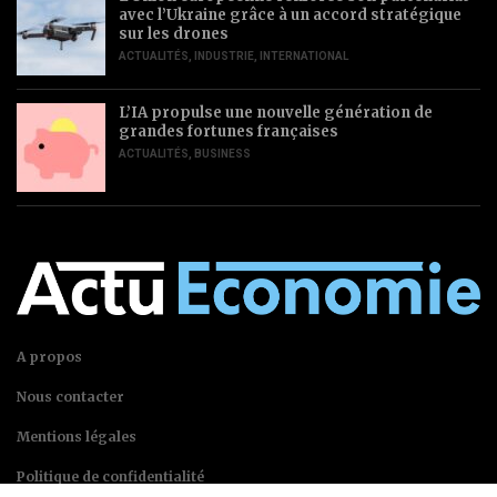
avec l’Ukraine grâce à un accord stratégique
sur les drones
ACTUALITÉS
,
INDUSTRIE
,
INTERNATIONAL
L’IA propulse une nouvelle génération de
grandes fortunes françaises
ACTUALITÉS
,
BUSINESS
A propos
Nous contacter
Mentions légales
Politique de confidentialité