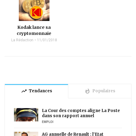
Kodak lance sa
cryptomonnaie
La Rédaction
11/01/2018
trending_up
whatshot
Tendances
Populaires
La Cour des comptes aligne La Poste
dans son rapport annuel
EMPLOI
AG annuelle de Renault : l’Etat