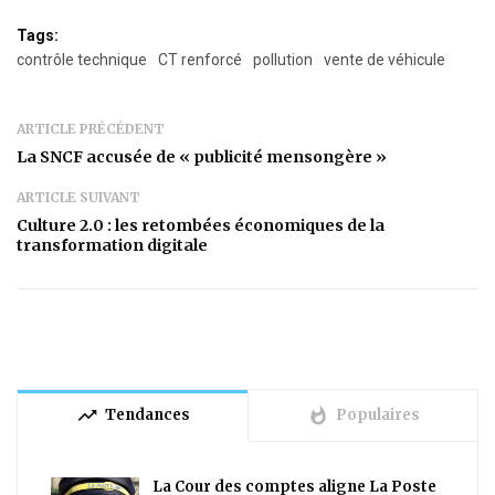
Tags:
contrôle technique
CT renforcé
pollution
vente de véhicule
ARTICLE PRÉCÉDENT
La SNCF accusée de « publicité mensongère »
ARTICLE SUIVANT
Culture 2.0 : les retombées économiques de la
transformation digitale
trending_up
whatshot
Tendances
Populaires
La Cour des comptes aligne La Poste