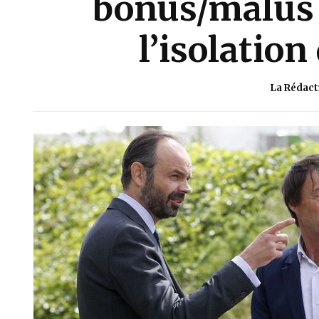
bonus/malus 
l’isolation
La Rédact