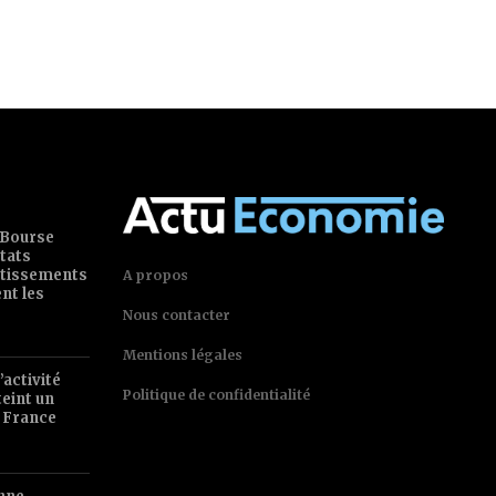
 Bourse
tats
estissements
A propos
ent les
Nous contacter
Mentions légales
’activité
Politique de confidentialité
teint un
 France