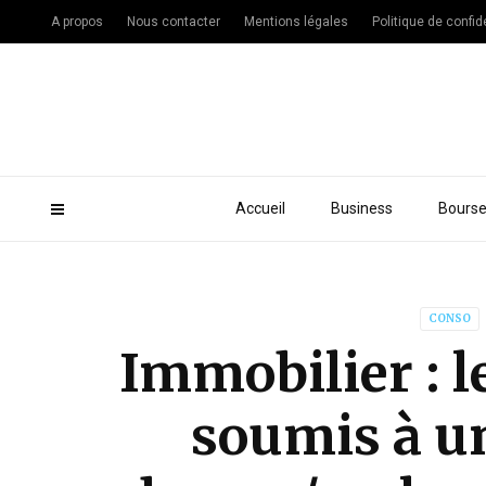
A propos
Nous contacter
Mentions légales
Politique de confide
Accueil
Business
Bours
CONSO
Immobilier : l
soumis à u