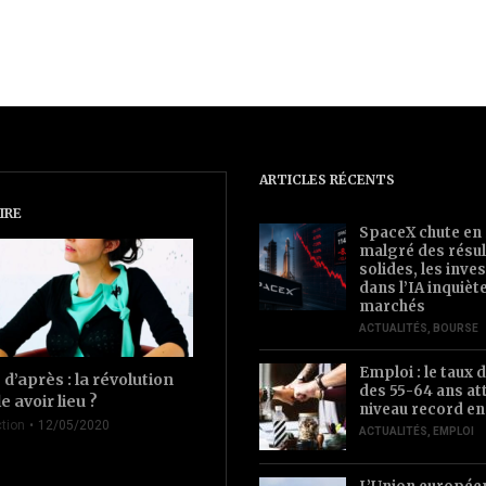
ARTICLES RÉCENTS
IRE
SpaceX chute en
malgré des résul
solides, les inv
dans l’IA inquièt
marchés
ACTUALITÉS
,
BOURSE
Emploi : le taux d
d’après : la révolution
des 55-64 ans at
le avoir lieu ?
niveau record en
tion
12/05/2020
ACTUALITÉS
,
EMPLOI