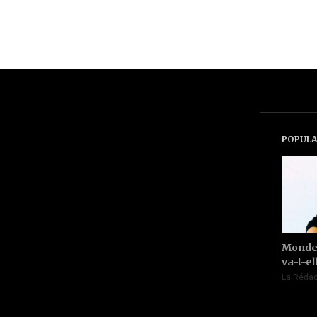
POPULA
Monde 
va-t-el
La Rédac