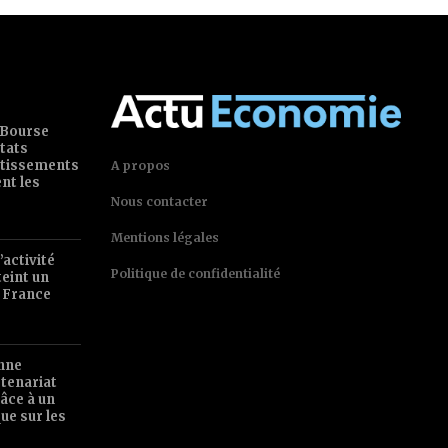
 Bourse
tats
estissements
A propos
ent les
Nous contacter
Mentions légales
’activité
Politique de confidentialité
teint un
 France
nne
tenariat
âce à un
ue sur les