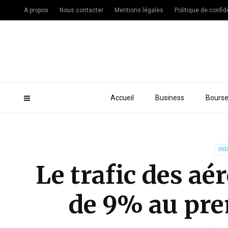
A propos
Nous contacter
Mentions légales
Politique de confide
Accueil
Business
Bours
IN
Le trafic des aé
de 9% au pre