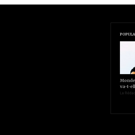
POPULA
Monde 
va-t-el
La Rédac