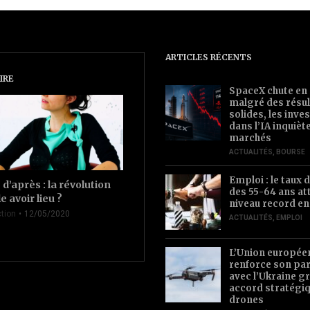
ARTICLES RÉCENTS
IRE
SpaceX chute en
malgré des résul
solides, les inv
dans l’IA inquièt
marchés
ACTUALITÉS
,
BOURSE
Emploi : le taux d
d’après : la révolution
des 55-64 ans at
le avoir lieu ?
niveau record en
tion
12/05/2020
ACTUALITÉS
,
EMPLOI
L’Union europée
renforce son par
avec l’Ukraine gr
accord stratégiq
drones