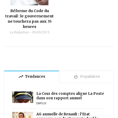
Réforme du Code du
travail : le gouvernement
ne touchera pas aux 35
heures
La Rédaction
09/09/2015
trending_up
whatshot
Tendances
Populaires
La Cour des comptes aligne La Poste
dans son rapport annuel
EMPLOI
AG annuelle de Renault : l’Etat