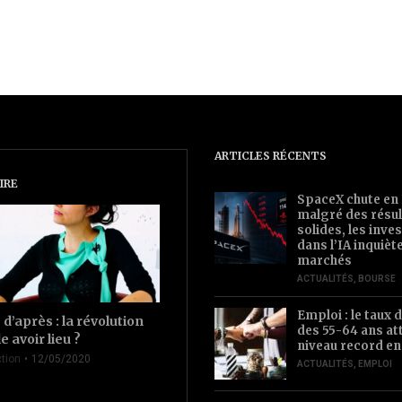
ARTICLES RÉCENTS
IRE
SpaceX chute en
malgré des résul
solides, les inv
dans l’IA inquièt
marchés
ACTUALITÉS
,
BOURSE
Emploi : le taux d
d’après : la révolution
des 55-64 ans at
le avoir lieu ?
niveau record en
tion
12/05/2020
ACTUALITÉS
,
EMPLOI