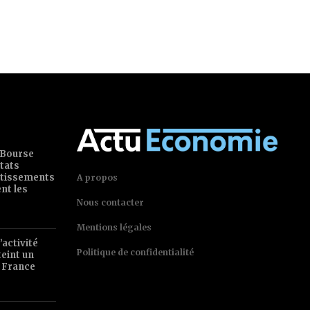
 Bourse
tats
estissements
A propos
ent les
Nous contacter
Mentions légales
’activité
Politique de confidentialité
teint un
 France