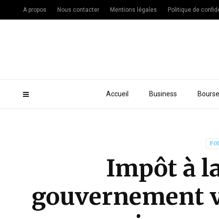
A propos
Nous contacter
Mentions légales
Politique de confide
Accueil
Business
Bours
PO
Impôt à la
gouvernement ve