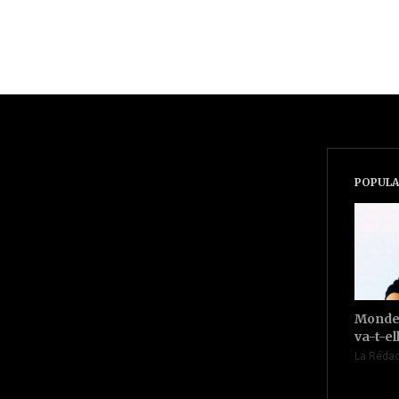
POPULA
Monde 
va-t-el
La Rédac