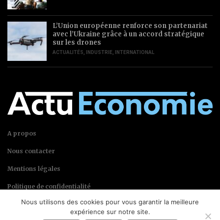
L’Union européenne renforce son partenariat
avec l’Ukraine grâce à un accord stratégique
sur les drones
ACTUALITÉS
,
INDUSTRIE
,
INTERNATIONAL
A propos
Nous contacter
Mentions légales
Politique de confidentialité
Nous utilisons des cookies pour vous garantir la meilleure
expérience sur notre site.