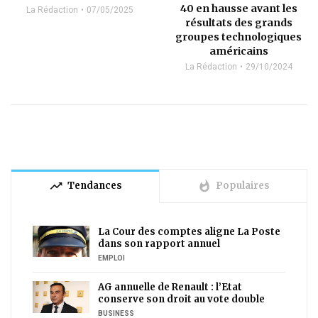
40 en hausse avant les
La Rédaction
07/05/2025
résultats des grands
groupes technologiques
américains
La Rédaction
29/10/2024
trending_up
whatshot
Tendances
Populaires
La Cour des comptes aligne La Poste
dans son rapport annuel
EMPLOI
AG annuelle de Renault : l’Etat
conserve son droit au vote double
BUSINESS