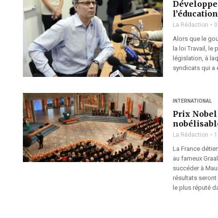
Développem
l’éducation
La Rédaction
0
Alors que le gou
la loi Travail, l
législation, à l
syndicats qui a 
INTERNATIONAL
Prix Nobel
nobélisabl
La Rédaction
1
La France détie
au fameux Graal
succéder à Mauri
résultats seront
le plus réputé d