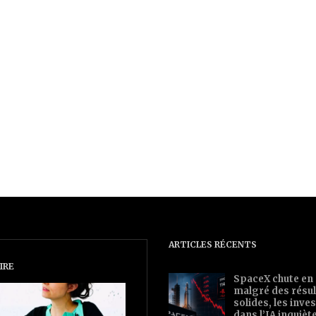
ARTICLES RÉCENTS
IRE
SpaceX chute en
malgré des résul
solides, les inv
dans l’IA inquièt