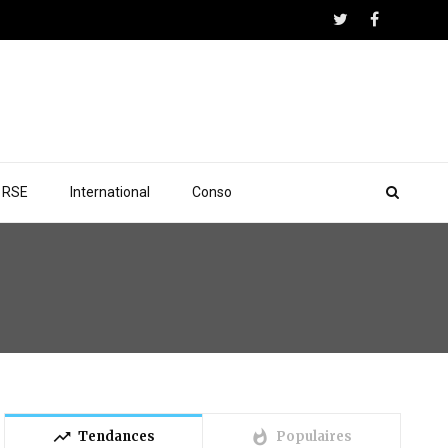
RSE
International
Conso
trending_up
whatshot
Tendances
Populaires