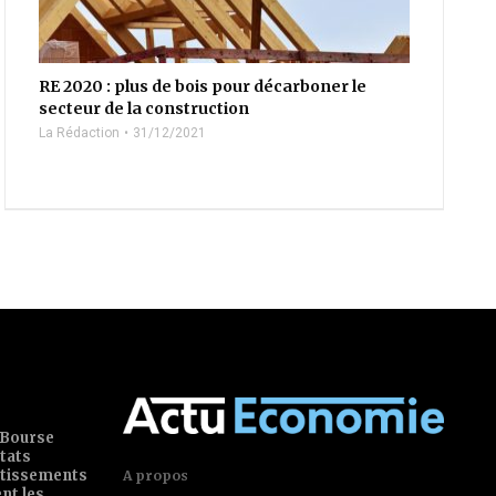
RE 2020 : plus de bois pour décarboner le
secteur de la construction
La Rédaction
31/12/2021
 Bourse
tats
estissements
A propos
ent les