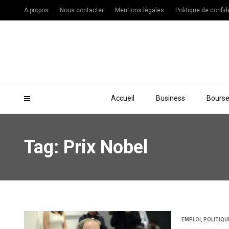
A propos
Nous contacter
Mentions légales
Politique de confide
Accueil
Business
Bours
Tag: Prix Nobel
EMPLOI
,
POLITIQU