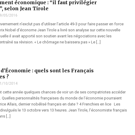
ent économique : “il faut privilégier
”, selon Jean Tirole
9/05/2016
vernement n’exclut pas d’utiliser l’article 49-3 pour faire passer en force
e prix Nobel d’économe Jean Tirole a livré son analyse sur cette nouvelle
aquelle il avait apporté son soutien avant les négociations avec les
entraîné sa révision. « Le chômage ne baissera pas » Le […]
 d’Économie : quels sont les Français
es ?
1/10/2014
nt cette année quelques chances de voir un de ses compatriotes accéder
. Quelles personnalités françaises du monde de l’économie pourraient
ce Allais, dernier nobélisé français en date ? 4 Frenchies en lice Les
 divulgués le 13 octobre vers 13 heures. Jean Tirole, l’économiste français
ans […]